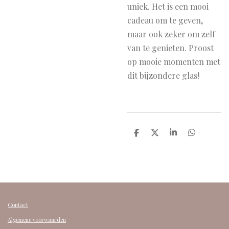
uniek. Het is een mooi
cadeau om te geven,
maar ook zeker om zelf
van te genieten. Proost
op mooie momenten met
dit bijzondere glas!
D
D
S
D
e
e
h
e
l
e
a
l
e
l
r
e
n
e
n
Contact
Algemene voorwaarden