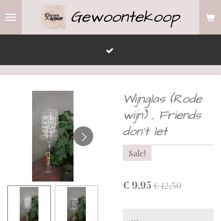
Gewoontekoop
Ga
.
direct
naar
de
hoofdinhoud
Wijnglas (Rode
wijn) , Friends
don't let
Sale!
€ 9,95
€ 12,50