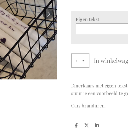
Eigen tekst
In winkelwa
Dinerkaars met eigen tekst.
stuur je een voorbeeld te 
Ca12 branduren.
D
D
S