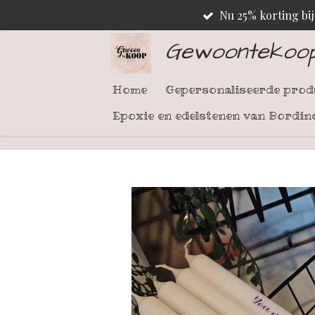
Nu 25% korting bi
Ga
direct
Gewoontekoo
naar
de
Home
Gepersonaliseerde pro
hoofdinhoud
Epoxie en edelstenen van Bordin