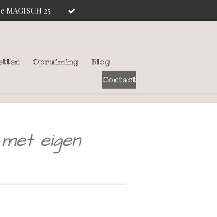
ode MAGISCH 25
etten
Opruiming
Blog
Contact
 met eigen