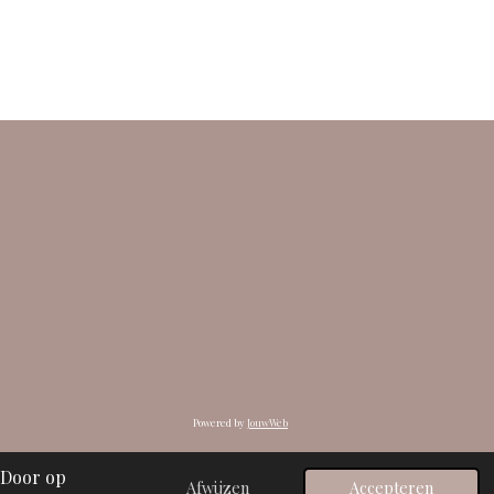
Powered by
JouwWeb
 Door op
Afwijzen
Accepteren