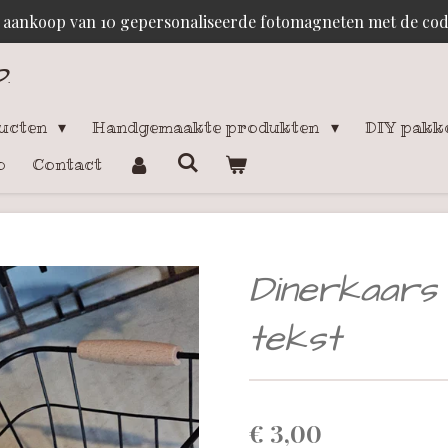
j aankoop van 10 gepersonaliseerde fotomagneten met de c
p
.
ducten
Handgemaakte produkten
DIY pakk
o
Contact
Dinerkaars
tekst
€ 3,00