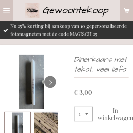
Gewoontekoop
Ga
.
direct
naar
Nu 25% korting bij aankoop van 10 gepersonaliseerde
de
fotomagneten met de code MAGISCH 25
hoofdinhoud
Dinerkaars met
tekst, veel liefs
€ 3,00
In
winkelwage