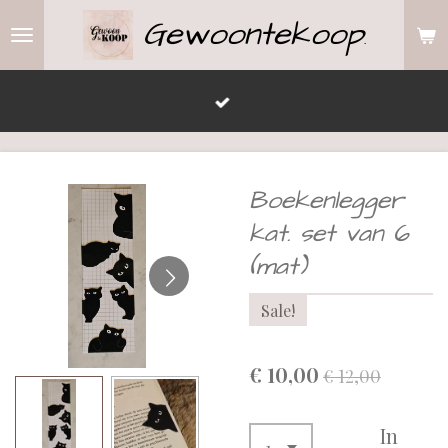
Gewoontekoop
Ga
.
direct
naar
de
hoofdinhoud
Boekenlegger
kat. set van 6
(mat)
Sale!
€ 10,00
€ 12,00
In