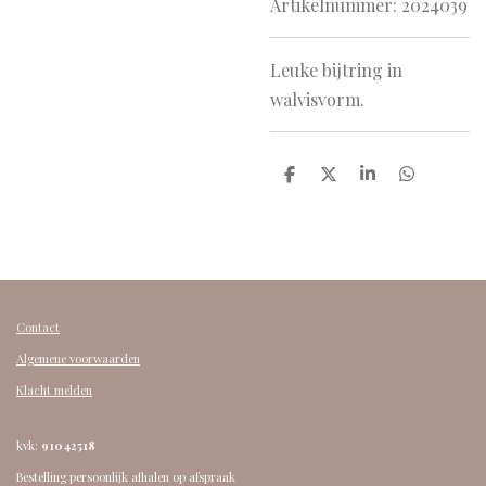
Artikelnummer:
2024039
Leuke bijtring in
walvisvorm.
D
D
S
D
e
e
h
e
l
e
a
l
e
l
r
e
n
e
n
Contact
Algemene voorwaarden
Klacht melden
kvk:
91042518
Bestelling persoonlijk afhalen op afspraak