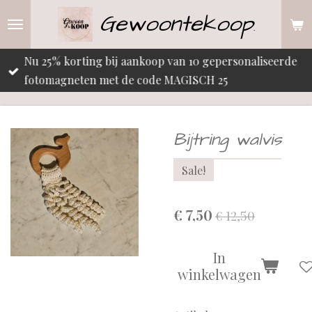
Gewoontekoop
Ga
.
direct
naar
Nu 25% korting bij aankoop van 10 gepersonaliseerde
de
fotomagneten met de code MAGISCH 25
hoofdinhoud
Bijtring walvis
Sale!
€ 7,50
€ 12,50
In
winkelwagen