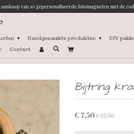
j aankoop van 10 gepersonaliseerde fotomagneten met de c
p
.
ducten
Handgemaakte produkten
DIY pakk
o
Contact
Bijtring kral
€ 7,50
€ 12,50