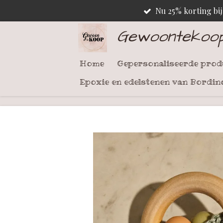
Nu 25% korting bi
Ga
direct
Gewoontekoo
naar
de
Home
Gepersonaliseerde pro
hoofdinhoud
Epoxie en edelstenen van Bordin