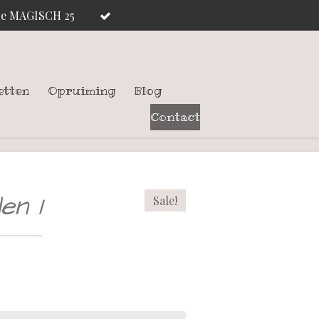
ode MAGISCH 25
etten
Opruiming
Blog
Contact
en 1
Sale!