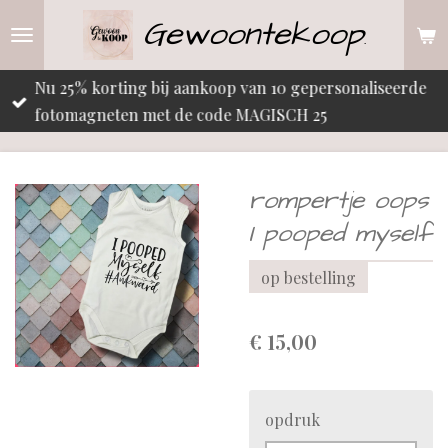
Gewoontekoop
Ga
.
direct
naar
Nu 25% korting bij aankoop van 10 gepersonaliseerde
de
fotomagneten met de code MAGISCH 25
hoofdinhoud
rompertje oops
I pooped myself
op bestelling
€ 15,00
opdruk